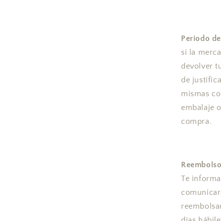
Periodo de
si la merc
devolver t
de justific
mismas con
embalaje o
compra.
Reembolso
Te informa
comunicare
reembolsar
días hábil