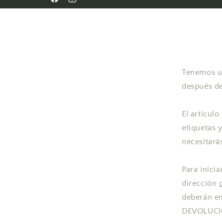
Facebook
Instagram
Tenemos un
después de
El artículo
etiquetas 
necesitará
Para inici
dirección
deberán en
DEVOLUCI