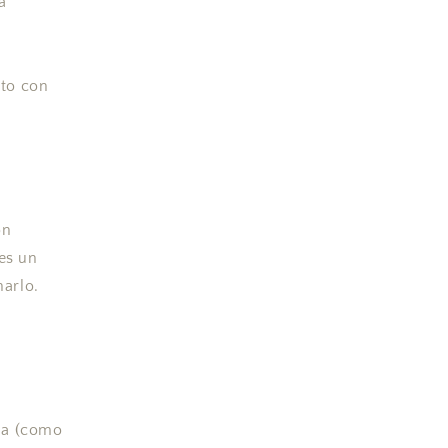
a
cto con
on
bes un
arlo.
ida (como