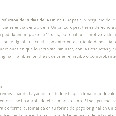
 reflexión de 14 días de la Unión Europea
Sin perjuicio de lo
ancía se envía dentro de la Unión Europea, tienes derecho a 
u pedido en un plazo de 14 días, por cualquier motivo y sin 
ación. Al igual que en el caso anterior, el artículo debe estar 
diciones en que lo recibiste, sin usar, con las etiquetas y e
riginal. También tendrás que tener el recibo o comprobante
s
remos cuando hayamos recibido e inspeccionado tu devoluc
mos si se ha aprobado el reembolso o no. Si se aprueba, se
á de forma automática en tu forma de pago original en un 
es. Recuerda que el banco o la entidad emisora de la tarjeta 