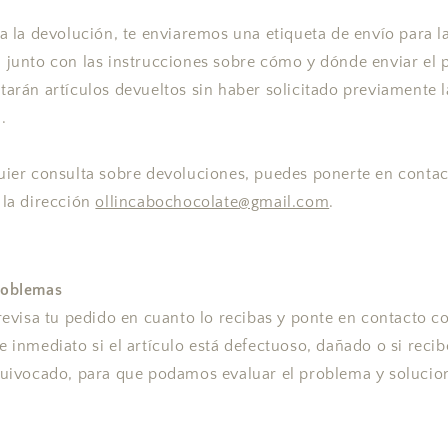
ta la devolución, te enviaremos una etiqueta de envío para l
 junto con las instrucciones sobre cómo y dónde enviar el 
tarán artículos devueltos sin haber solicitado previamente l
.
uier consulta sobre devoluciones, puedes ponerte en conta
 la dirección
ollincabochocolate@gmail.com
.
roblemas
 revisa tu pedido en cuanto lo recibas y ponte en contacto c
e inmediato si el artículo está defectuoso, dañado o si reci
quivocado, para que podamos evaluar el problema y solucion