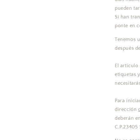
pueden tar
Si han tra
ponte en c
Tenemos un
después de 
El artículo
etiquetas 
necesitará
Para inici
dirección
deberán en
C.P.23405 