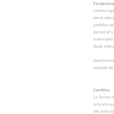
Excepcione
Ciertos ti
perecedero
pedidos es
personal (
materiales
duda sobre
Desafortun
tarjetas de
Cambios
La forma m
artículo q
del artícu