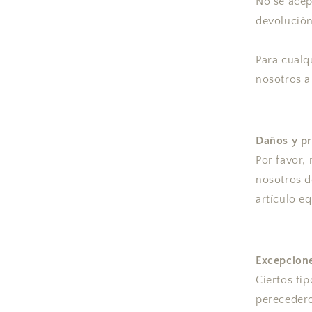
No se acep
devolució
Para cualq
nosotros a
Daños y p
Por favor,
nosotros d
artículo e
Excepcione
Ciertos ti
perecedero