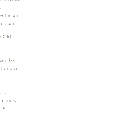
.
volución,
ail.com.
5 días
 con las
. También
a la
luciones
 25