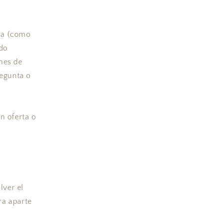
ida (como
ado
nes de
regunta o
n oferta o
lver el
ra aparte