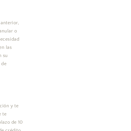
 anterior,
anular o
necesidad
en las
n su
 de
ión y te
 te
plazo de 10
de crédito