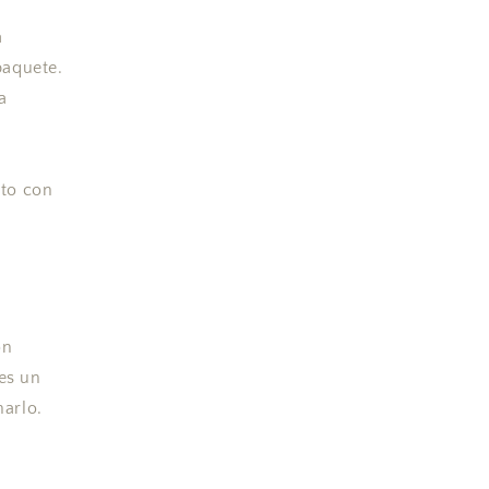
a
paquete.
a
cto con
on
bes un
arlo.