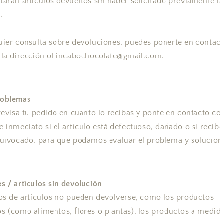
tarán artículos devueltos sin haber solicitado previamente l
n.
uier consulta sobre devoluciones, puedes ponerte en conta
 la dirección
ollincabochocolate@gmail.com
.
roblemas
 revisa tu pedido en cuanto lo recibas y ponte en contacto c
e inmediato si el artículo está defectuoso, dañado o si reci
quivocado, para que podamos evaluar el problema y solucion
s / artículos sin devolución
pos de artículos no pueden devolverse, como los productos
s (como alimentos, flores o plantas), los productos a med