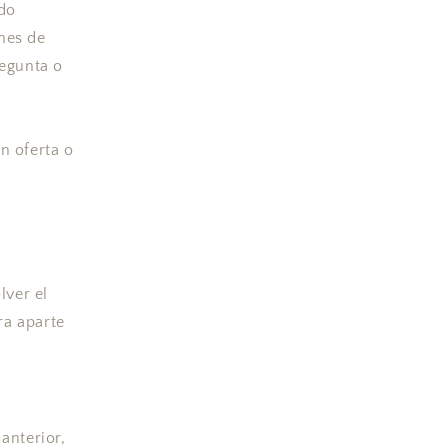
ado
nes de
regunta o
n oferta o
lver el
ra aparte
 anterior,